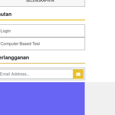
SELENGKAPNYA
autan
Login
Computer Based Test
erlangganan