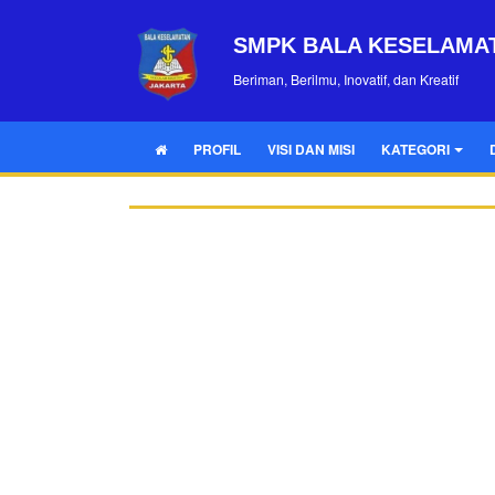
SMPK BALA KESELAMA
Beriman, Berilmu, Inovatif, dan Kreatif
PROFIL
VISI DAN MISI
KATEGORI