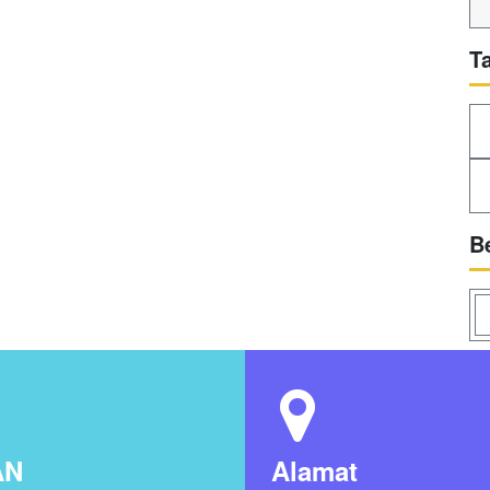
T
B
AN
Alamat