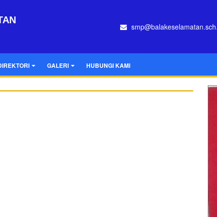
TAN
smp@balakeselamatan.sch.
DIREKTORI
GALERI
HUBUNGI KAMI